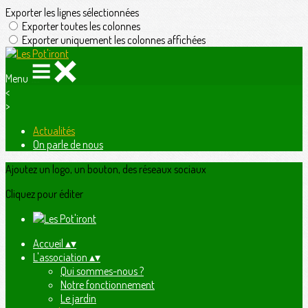
Exporter les lignes sélectionnées
Exporter toutes les colonnes
Exporter uniquement les colonnes affichées
Menu
<
>
Actualités
On parle de nous
Ajoutez un logo, un bouton, des réseaux sociaux
Cliquez pour éditer
Accueil
▴
▾
L'association
▴
▾
Qui sommes-nous ?
Notre fonctionnement
Le jardin