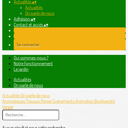
Actualités
▴
▾
Actualités
On parle de nous
Adhésion
▴
▾
Contact et accès
▴
▾
Se connecter
Qui sommes-nous ?
Notre fonctionnement
Le jardin
Actualités
On parle de nous
Actualités
On parle de nous
Aromatiques
Travaux
Panier
Evénements
Animation
Biodiversité
Verger
Aucun résultat pour cette recherche.