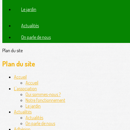
Le jardin
Actualités
On parle de nous
Plan du site
Plan du site
Accueil
Accueil
L'association
Qui sommes-nous ?
Notre fonctionnement
Le jardin
Actualités
Actualités
On parle de nous
Adhésion