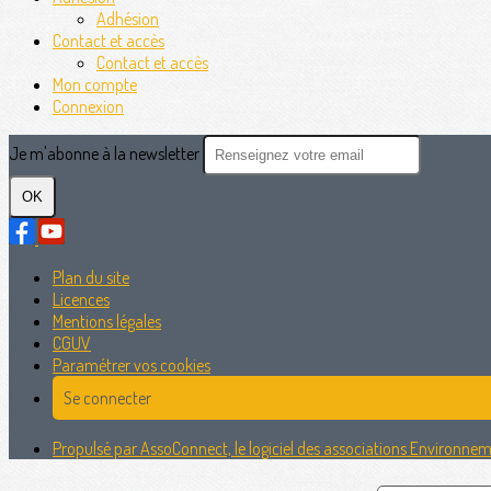
Adhésion
Contact et accès
Contact et accès
Mon compte
Connexion
Je m'abonne à la newsletter
OK
Plan du site
Licences
Mentions légales
CGUV
Paramétrer vos cookies
Se connecter
Propulsé par AssoConnect, le logiciel des associations Environne