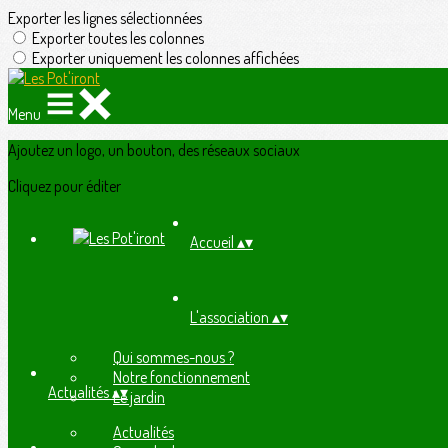
Exporter les lignes sélectionnées
Exporter toutes les colonnes
Exporter uniquement les colonnes affichées
Menu
Ajoutez un logo, un bouton, des réseaux sociaux
Cliquez pour éditer
Accueil
▴
▾
L'association
▴
▾
Qui sommes-nous ?
Notre fonctionnement
Actualités
▴
▾
Le jardin
Actualités