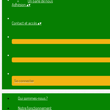
On parle de nous
Adhésion
▴
▾
Contact et accès
▴
▾
Se connecter
Qui sommes-nous ?
Notre fonctionnement