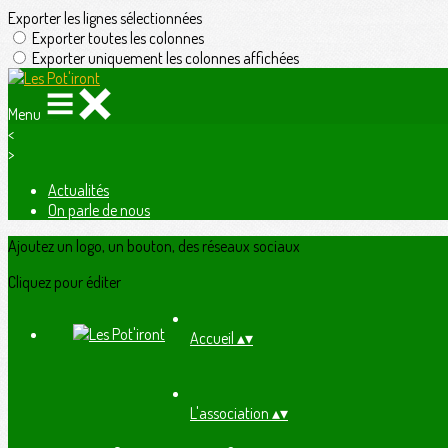
Exporter les lignes sélectionnées
Exporter toutes les colonnes
Exporter uniquement les colonnes affichées
Menu
<
>
Actualités
On parle de nous
Ajoutez un logo, un bouton, des réseaux sociaux
Cliquez pour éditer
Accueil
▴
▾
L'association
▴
▾