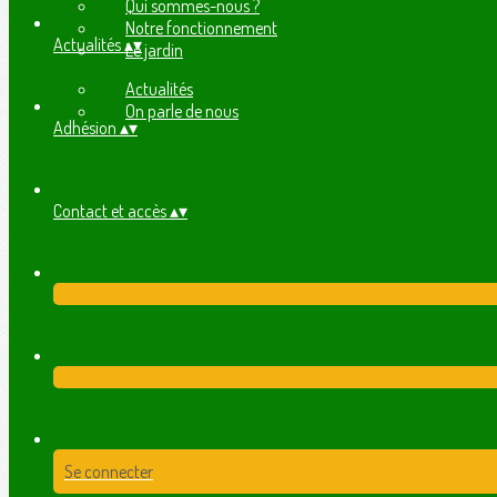
Qui sommes-nous ?
Notre fonctionnement
Actualités
▴
▾
Le jardin
Actualités
On parle de nous
Adhésion
▴
▾
Contact et accès
▴
▾
Se connecter