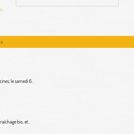
s :
re
ines, le samedi 6...
raîchage bio, et...