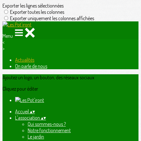
Exporter les lignes sélectionnées
Exporter toutes les colonnes
Exporter uniquement les colonnes affichées
Menu
<
>
Actualités
On parle de nous
Ajoutez un logo, un bouton, des réseaux sociaux
Cliquez pour éditer
Accueil
▴
▾
L'association
▴
▾
Qui sommes-nous ?
Notre fonctionnement
Le jardin