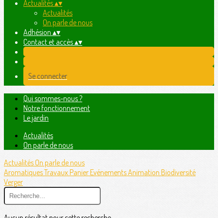
Actualités
▴
▾
Actualités
On parle de nous
Adhésion
▴
▾
Contact et accès
▴
▾
Se connecter
Qui sommes-nous ?
Notre fonctionnement
Le jardin
Actualités
On parle de nous
Actualités
On parle de nous
Aromatiques
Travaux
Panier
Evénements
Animation
Biodiversité
Verger
Aucun résultat pour cette recherche.