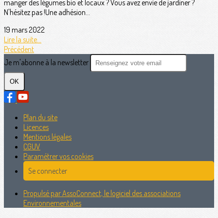
manger des légumes bio et locaux ? Vous avez envie de jardiner ?
N'hésitez pas !Une adhésion...
19 mars 2022
Lire la suite...
Précédent
Je m'abonne à la newsletter
OK
Plan du site
Licences
Mentions légales
CGUV
Paramétrer vos cookies
Se connecter
Propulsé par AssoConnect, le logiciel des associations
Environnementales