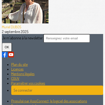
Muriel DUBOS
2 septembre 2025
Je m'abonne à la newsletter
OK
Plan du site
Licences
Mentions légales
CGUV
Paramétrer vos cookies
Se connecter
Propulsé par AssoConnect, le logiciel des associations