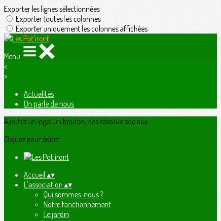
Exporter les lignes sélectionnées
Exporter toutes les colonnes
Exporter uniquement les colonnes affichées
Menu
<
>
Actualités
On parle de nous
Ajoutez un logo, un bouton, des réseaux sociaux
Cliquez pour éditer
Accueil
▴
▾
L'association
▴
▾
Qui sommes-nous ?
Notre fonctionnement
Le jardin