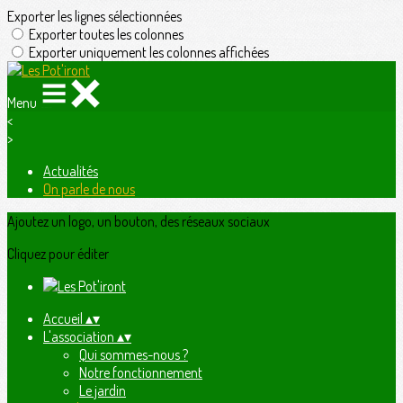
Exporter les lignes sélectionnées
Exporter toutes les colonnes
Exporter uniquement les colonnes affichées
Menu
<
>
Actualités
On parle de nous
Ajoutez un logo, un bouton, des réseaux sociaux
Cliquez pour éditer
Accueil
▴
▾
L'association
▴
▾
Qui sommes-nous ?
Notre fonctionnement
Le jardin