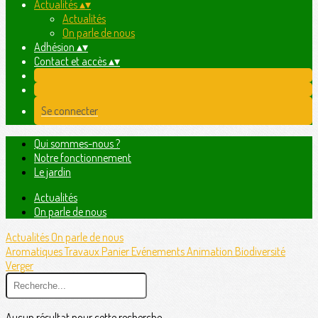
Actualités
▴
▾
Actualités
On parle de nous
Adhésion
▴
▾
Contact et accès
▴
▾
Se connecter
Qui sommes-nous ?
Notre fonctionnement
Le jardin
Actualités
On parle de nous
Actualités
On parle de nous
Aromatiques
Travaux
Panier
Evénements
Animation
Biodiversité
Verger
Aucun résultat pour cette recherche.