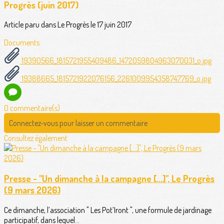
Progrès (juin 2017)
Article paru dans Le Progrès le 17 juin 2017
Documents
19390566_1815721955409486_1472059804963070031_o.jpg
19388665_1815721922076156_2261009954358747769_o.jpg
0 commentaire(s)
Connectez-vous pour laisser un commentaire
Consultez également
Presse - "Un dimanche à la campagne [...]", Le Progrès
(9 mars 2026)
Ce dimanche, l’association " Les Pot’Iront ", une formule de jardinage
participatif, dans lequel...