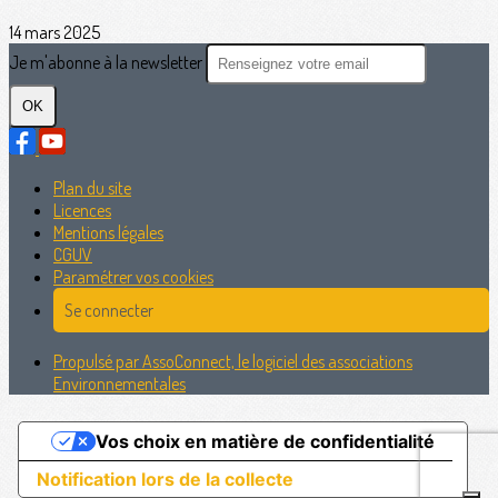
14 mars 2025
Je m'abonne à la newsletter
OK
Plan du site
Licences
Mentions légales
CGUV
Paramétrer vos cookies
Se connecter
Propulsé par AssoConnect, le logiciel des associations
Environnementales
Vos choix en matière de confidentialité
Notification lors de la collecte