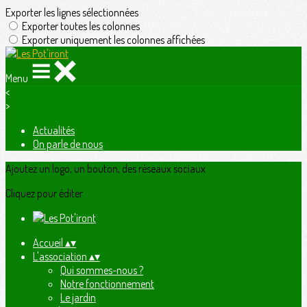
Exporter les lignes sélectionnées
Exporter toutes les colonnes
Exporter uniquement les colonnes affichées
Menu
<
>
Actualités
On parle de nous
Ajoutez un logo, un bouton, des réseaux sociaux
Cliquez pour éditer
Accueil
▴
▾
L'association
▴
▾
Qui sommes-nous ?
Notre fonctionnement
Le jardin