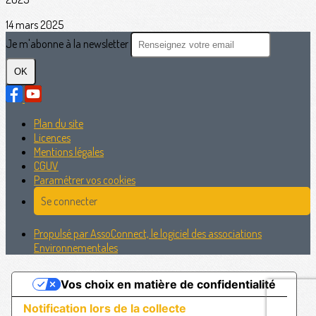
14 mars 2025
Je m'abonne à la newsletter
OK
Plan du site
Licences
Mentions légales
CGUV
Paramétrer vos cookies
Se connecter
Propulsé par AssoConnect, le logiciel des associations
Environnementales
Vos choix en matière de confidentialité
Notification lors de la collecte