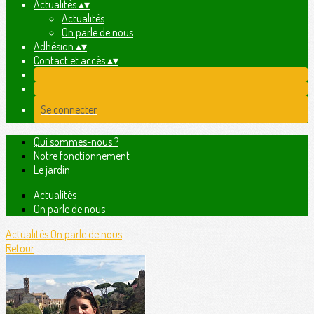
Actualités
▴
▾
Actualités
On parle de nous
Adhésion
▴
▾
Contact et accès
▴
▾
Se connecter
Qui sommes-nous ?
Notre fonctionnement
Le jardin
Actualités
On parle de nous
Actualités
On parle de nous
Retour