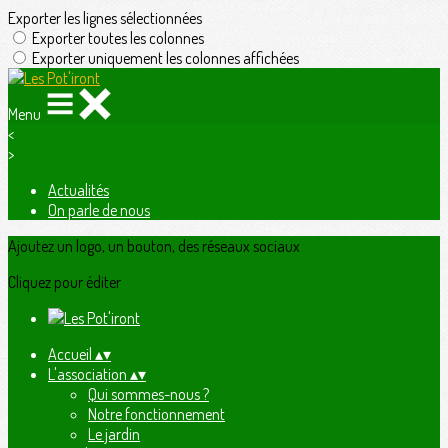
Exporter les lignes sélectionnées
Exporter toutes les colonnes
Exporter uniquement les colonnes affichées
Menu
<
>
Actualités
On parle de nous
Ajoutez un logo, un bouton, des réseaux sociaux
Cliquez pour éditer
Accueil
▴
▾
L'association
▴
▾
Qui sommes-nous ?
Notre fonctionnement
Le jardin